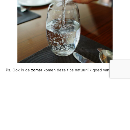
Ps. Ook in de
zomer
komen deze tips natuurlijk goed van pas!
Tags
Bedrijf
gezondheid
kleding
marketing
rijlessen
slotenmaker
tips
vakantie
wonen
zonnepanelen