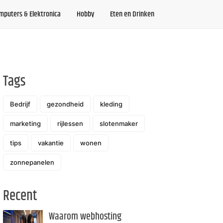
mputers & Elektronica
Hobby
Eten en Drinken
Tags
Bedrijf
gezondheid
kleding
marketing
rijlessen
slotenmaker
tips
vakantie
wonen
zonnepanelen
Recent
Waarom webhosting