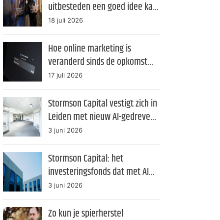
uitbesteden een goed idee kan
zijn
18 juli 2026
Hoe online marketing is
veranderd sinds de opkomst
van AI
17 juli 2026
Stormson Capital vestigt zich in
Leiden met nieuw AI-gedreven
investeringsfonds
3 juni 2026
Stormson Capital: het
investeringsfonds dat met AI
management transparantie als
3 juni 2026
product verkoopt
Zo kun je spierherstel