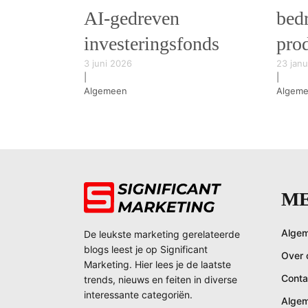
AI-gedreven
bedr
investeringsfonds
prod
3 juni 2026
23 janu
|
|
Algemeen
Algem
M
Algem
De leukste marketing gerelateerde
blogs leest je op Significant
Over 
Marketing. Hier lees je de laatste
Conta
trends, nieuws en feiten in diverse
interessante categoriën.
Alge