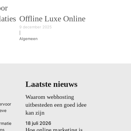
oor
laties
Offline Luxe Online
9 december 2025
|
Algemeen
Laatste nieuws
Waarom webhosting
ervoor
uitbesteden een goed idee
ieve
kan zijn
18 juli 2026
ormatie
Hoe online marketing is
ons