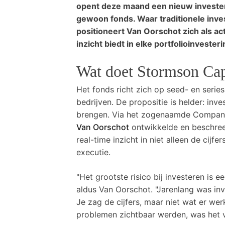
opent deze maand een nieuw invester
gewoon fonds. Waar traditionele inve
positioneert Van Oorschot zich als a
inzicht biedt in elke portfolioinvesteri
Wat doet Stormson Cap
Het fonds richt zich op seed- en serie
bedrijven. De propositie is helder: inve
brengen. Via het zogenaamde Compa
Van Oorschot
ontwikkelde en beschreef
real-time inzicht in niet alleen de cijf
executie.
"Het grootste risico bij investeren is e
aldus Van Oorschot. "Jarenlang was in
Je zag de cijfers, maar niet wat er werk
problemen zichtbaar werden, was het vaa