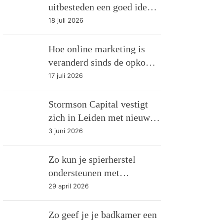
uitbesteden een goed idee
kan zijn
18 juli 2026
Hoe online marketing is
veranderd sinds de opkomst
van AI
17 juli 2026
Stormson Capital vestigt
zich in Leiden met nieuw
AI-gedreven
3 juni 2026
investeringsfonds
Zo kun je spierherstel
ondersteunen met
eiwitshakes
29 april 2026
Zo geef je je badkamer een