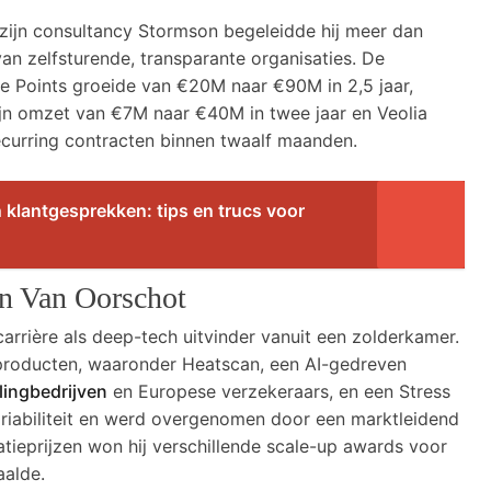
 zijn consultancy Stormson begeleidde hij meer dan
an zelfsturende, transparante organisaties. De
ce Points groeide van €20M naar €90M in 2,5 jaar,
n omzet van €7M naar €40M in twee jaar en Veolia
recurring contracten binnen twaalf maanden.
 klantgesprekken: tips en trucs voor
an Van Oorschot
rrière als deep-tech uitvinder vanuit een zolderkamer.
 producten, waaronder Heatscan, een AI-gedreven
lingbedrijven
en Europese verzekeraars, en een Stress
ariabiliteit en werd overgenomen door een marktleidend
ieprijzen won hij verschillende scale-up awards voor
aalde.