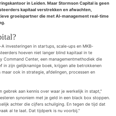
ingskantoor in Leiden. Maar Stormson Capital is geen
steerders kapitaal verstrekken en afwachten,
ctieve groeispartner die met AI-management real-time
ng.
ital?
s-A investeringen in startups, scale-ups en MKB-
steerders hoeven niet langer blind kapitaal in te
ny Command Center, een managementmethodiek die
 in zijn gelijknamige boek, krijgen alle betrokkenen
ers maar ook in strategie, afdelingen, processen en
en gebrek aan kennis over waar je werkelijk in stapt,"
vesteren synoniem met je geld in een black box stoppen.
elijk achter die cijfers schuilging. En tegen de tijd dat
k al te laat. Dat tijdperk is nu voorbij."