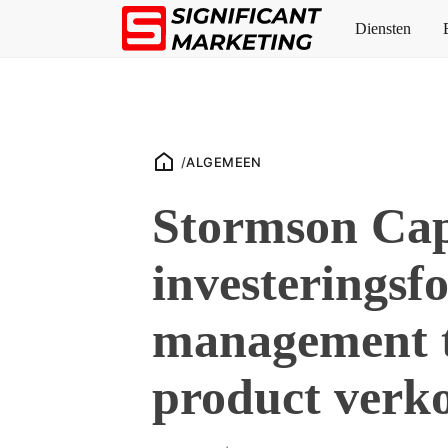
Diensten
/
ALGEMEEN
Stormson Capi
investeringsf
management t
product verk