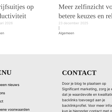
ijfsuitjes op
Meer zelfinzicht v
uctiviteit
betere keuzes en re
ari 2026
23 december 2025
|
een
Algemeen
ENU
CONTACT
Door je blog te plaatsen op
een nieuws
Significant marketing, zorg je 
ons
dat je waardevolle en kwalitat
backlinks toevoegd aan je
ct
backlinkprofiel. Voor meer inf
mene voorwaarden
kun je hieronder contact met 