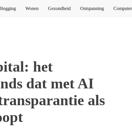
Blogging
Wonen
Gezondheid
Ontspanning
Computers
tal: het
onds dat met AI
ransparantie als
oopt