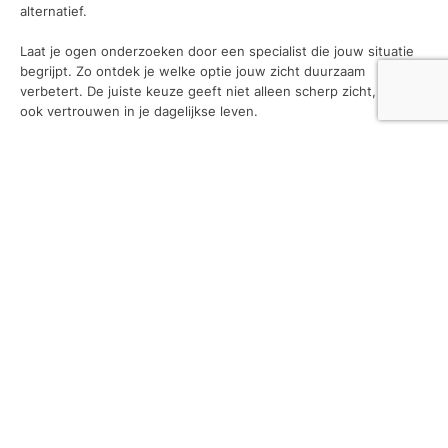
alternatief.
Laat je ogen onderzoeken door een specialist die jouw situatie
begrijpt. Zo ontdek je welke optie jouw zicht duurzaam
verbetert. De juiste keuze geeft niet alleen scherp zicht, maar
ook vertrouwen in je dagelijkse leven.
Tags
Bedrijf
gezondheid
kleding
marketing
rijlessen
slotenmaker
tips
vakantie
wonen
zonnepanelen
Recent
Waarom webhosting uitbesteden een goed
idee kan zijn
18 juli 2026