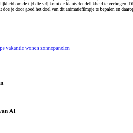
kheid om de tijd die vrij komt de klantvriendelijkheid te verhogen. Dit
 doe je door goed het doel van dit animatiefilmpje te bepalen en daarop
ips
vakantie
wonen
zonnepanelen
jn
 van AI