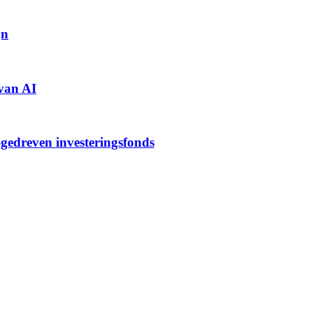
jn
 van AI
-gedreven investeringsfonds