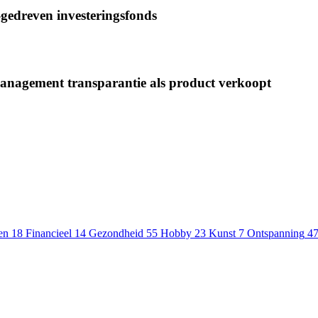
-gedreven investeringsfonds
management transparantie als product verkoopt
en
18
Financieel
14
Gezondheid
55
Hobby
23
Kunst
7
Ontspanning
4