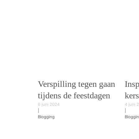
Verspilling tegen gaan
Insp
tijdens de feestdagen
ker
6 juni 2024
4 juni 
|
|
Blogging
Bloggi