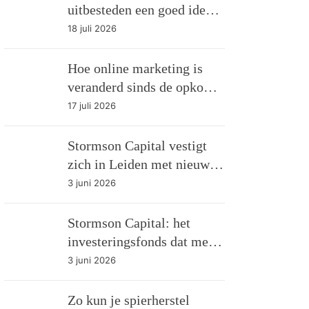
uitbesteden een goed idee
kan zijn
18 juli 2026
Hoe online marketing is
veranderd sinds de opkomst
van AI
17 juli 2026
Stormson Capital vestigt
zich in Leiden met nieuw
AI-gedreven
3 juni 2026
investeringsfonds
Stormson Capital: het
investeringsfonds dat met
AI management
3 juni 2026
transparantie als product
verkoopt
Zo kun je spierherstel