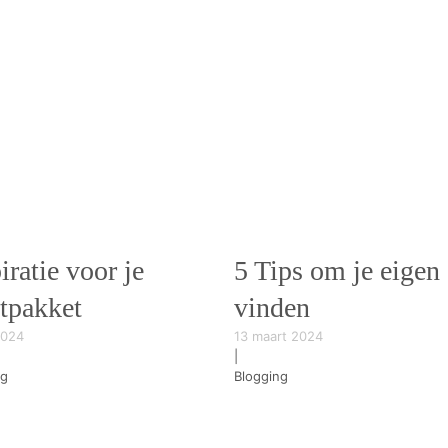
iratie voor je
5 Tips om je eigen s
stpakket
vinden
2024
13 maart 2024
|
ng
Blogging