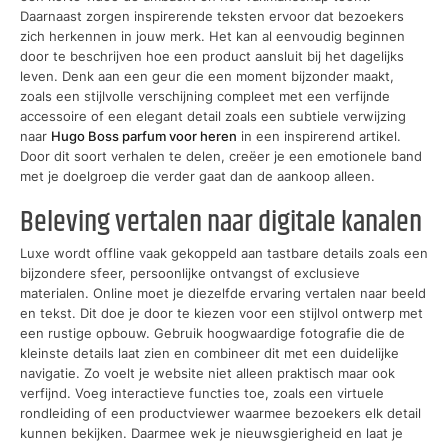
Daarnaast zorgen inspirerende teksten ervoor dat bezoekers
zich herkennen in jouw merk. Het kan al eenvoudig beginnen
door te beschrijven hoe een product aansluit bij het dagelijks
leven. Denk aan een geur die een moment bijzonder maakt,
zoals een stijlvolle verschijning compleet met een verfijnde
accessoire of een elegant detail zoals een subtiele verwijzing
naar
Hugo Boss parfum voor heren
in een inspirerend artikel.
Door dit soort verhalen te delen, creëer je een emotionele band
met je doelgroep die verder gaat dan de aankoop alleen.
Beleving vertalen naar digitale kanalen
Luxe wordt offline vaak gekoppeld aan tastbare details zoals een
bijzondere sfeer, persoonlijke ontvangst of exclusieve
materialen. Online moet je diezelfde ervaring vertalen naar beeld
en tekst. Dit doe je door te kiezen voor een stijlvol ontwerp met
een rustige opbouw. Gebruik hoogwaardige fotografie die de
kleinste details laat zien en combineer dit met een duidelijke
navigatie. Zo voelt je website niet alleen praktisch maar ook
verfijnd. Voeg interactieve functies toe, zoals een virtuele
rondleiding of een productviewer waarmee bezoekers elk detail
kunnen bekijken. Daarmee wek je nieuwsgierigheid en laat je