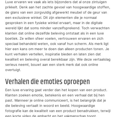
Luxe ervaren we vaak als iets bijzonders dat al onze zintuigen
prikkelt. Denk aan het zachte gevoel van hoogwaardige stoffen,
de glans van een zorgvuldig afgewerkt meubel of de geur van
een exclusieve winkel. Dit zijn elementen die je normaal
gesproken in een fysieke winkel ervaart, maar in de digitale
wereld lijkt dat soms minder vanzelfsprekend. Toch verwachten
klanten dat online dezelfde beleving ontstaat als in een luxe
boetiek. Ze willen sfeer voelen, vertrouwen ervaren en zich
speciaal behandeld weten, ook vanaf hun scherm. Als merk ligt
hier een kans om meer te doen dan alleen producten tonen. Je
kunt verhalen vertellen, inspiratie bieden en laten zien dat
kwaliteit en beleving overal bereikbaar zijn. Wie deze vertaalslag
serieus neemt, bouwt aan een sterk merk dat ook online
overtuigt.
Verhalen die emoties oproepen
Een luxe ervaring gaat verder dan het kopen van een product.
Klanten zoeken emotie, betekenis en een verhaal dat bij hen
past. Wanneer je online communiceert, is het belangrijk dat je
die beleving vertaalt in woord en beeld. Hoogwaardige
fotografie kan de kwaliteit van een product benadrukken, terwijl
een korte video de ambacht en het vakmanschap toont.