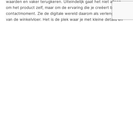
waarden en vaker terugkeren. Uiteindelijk gaat het niet alleen
om het product zelf, maar om de ervaring die je creëert bij elk
contactmoment. Zie de digitale wereld daarom als verlengstuk
van de winkelvloer. Het is de plek waar je met kleine details en
creatieve content een blijvende indruk maakt en jouw merk een
herkenbaar gezicht geeft. Wie luxe weet te vertalen naar online
marketing bouwt niet alleen aan zichtbaarheid, maar ook aan een
band die lang meegaat.
lees hier hoe
organisaties hun digitalisering regelen.
Tags
Bedrijf
gezondheid
kleding
marketing
rijlessen
slotenmaker
tips
vakantie
wonen
zonnepanelen
Recent