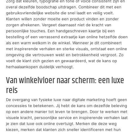
Zorg dat kleuren, typografie en tone of voice consistent zijn en
overal dezelfde boodschap uitdragen. Combineer dit met een
gebruiksvriendelijke website die snel laadt en veilig voelt.
Klanten willen zonder moeite een product vinden en zonder
zorgen afrekenen. Vergeet daarnaast niet de kracht van
persoonlijke touches. Een handgeschreven kaartje bij een
bestelling of een verrassend extraatje kan online hetzelfde doen
als een warm welkom in de winkel. Wanneer je dit combineert
met inspirerende verhalen en sterke visuals, ontstaat een online
omgeving die vertrouwen wekt en betrokkenheid vergroot. Zo
voelt de klant zich gezien en gewaardeerd, wat de kans op
herhaalaankopen duidelijk verhoogt.
Van winkelvloer naar scherm: een luxe
reis
De overgang van fysieke luxe naar digitale marketing hoeft geen
concessies te betekenen. Jij hebt de kans om dezelfde beleving
op een andere manier tot leven te brengen. Door te werken met
visuele kracht, persoonlijke service en inspirerende verhalen laat
je zien dat luxe ook online overtuigt. Merken die deze weg
kiezen, merken dat klanten zich sneller identificeren met hun