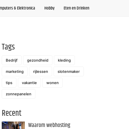
mputers & Elektronica
Hobby
Eten en Drinken
Tags
Bedrijf
gezondheid
kleding
marketing
rijlessen
slotenmaker
tips
vakantie
wonen
zonnepanelen
Recent
Waarom webhosting