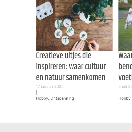
Creatieve uitjes die
Waar
inspireren: waar cultuur
beno
en natuur samenkomen
voe
17 januari 2025
2 juli 
|
|
Hobby, Ontspanning
Hobby