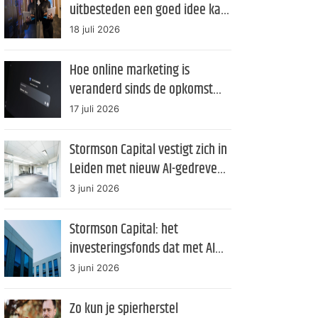
uitbesteden een goed idee kan
zijn
18 juli 2026
Hoe online marketing is
veranderd sinds de opkomst
van AI
17 juli 2026
Stormson Capital vestigt zich in
Leiden met nieuw AI-gedreven
investeringsfonds
3 juni 2026
Stormson Capital: het
investeringsfonds dat met AI
management transparantie als
3 juni 2026
product verkoopt
Zo kun je spierherstel