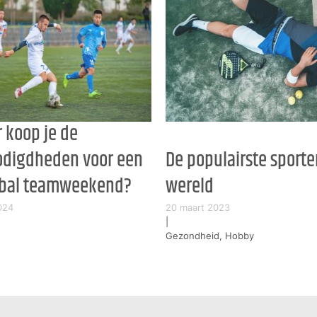
 koop je de
digdheden voor een
De populairste sporte
tbal teamweekend?
wereld
2024
20 maart 2023
|
Gezondheid, Hobby