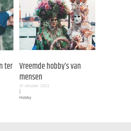
n ter
Vreemde hobby’s van
mensen
31 oktober 2022
|
Hobby