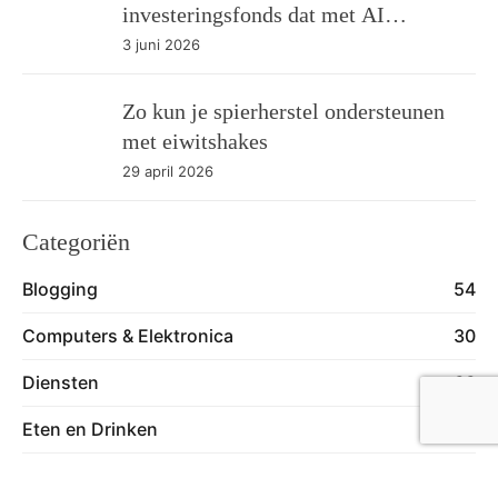
investeringsfonds dat met AI
management transparantie als product
3 juni 2026
verkoopt
Zo kun je spierherstel ondersteunen
met eiwitshakes
29 april 2026
Categoriën
Blogging
54
Computers & Elektronica
30
Diensten
66
Eten en Drinken
18
Financieel
14