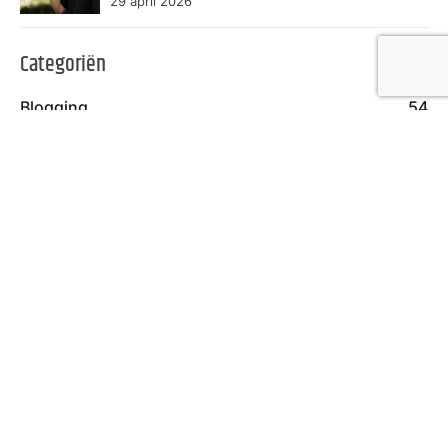
29 april 2026
Categoriën
Blogging
54
Computers & Elektronica
30
Diensten
66
Eten en Drinken
18
Financieel
14
Gezondheid
55
Hobby
23
Kunst
7
Ontspanning
47