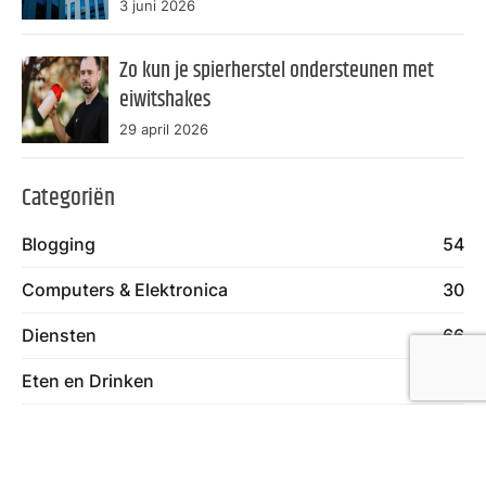
product verkoopt
3 juni 2026
Zo kun je spierherstel ondersteunen met
eiwitshakes
29 april 2026
Categoriën
Blogging
54
Computers & Elektronica
30
Diensten
66
Eten en Drinken
18
Financieel
14
Gezondheid
55