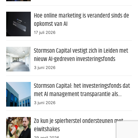
Hoe online marketing is veranderd sinds de
opkomst van AI
17 juli 2026
Stormson Capital vestigt zich in Leiden met
nieuw AI-gedreven investeringsfonds
3 juni 2026
Stormson Capital: het investeringsfonds dat
met AI management transparantie als
product verkoopt
3 juni 2026
Zo kun je spierherstel ondersteunen met
eiwitshakes
29 april 2026