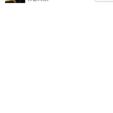
Categoriën
Blogging
54
Computers & Elektronica
30
Diensten
66
Eten en Drinken
18
Financieel
14
Gezondheid
55
Hobby
23
Kunst
7
Ontspanning
47